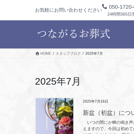
コ
ナ
050-1720-
お気軽にお問い合わせください
ン
ビ
24時間365日
テ
ゲ
ン
ー
ツ
シ
へ
ョ
ス
ン
キ
に
HOME
スタッフブログ
2025年7月
ッ
移
プ
動
2025年7月
2025年7月16日
新盆（初盆）につ
いつの間にか蝉の鳴き声
えますので、今回は初めて