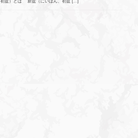
初盆）とは 新盆（にいぼん、初盆 […]