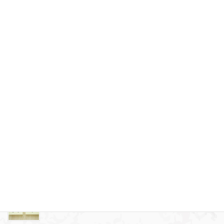
弔辞のマナー
2026年6月10日
失敗しないお葬式のプラン選び
2026年5月8日
横浜市で家族葬を行った場合にどれくらいのお金がか
かるのか
2026年4月6日
葬儀から帰った時のお清めのマナーについて
2026年3月9日
自分でできるお葬式の事前準備
2026年2月10日