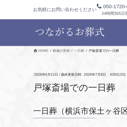
コ
ナ
050-1720-
お気軽にお問い合わせください
ン
ビ
24時間365日
テ
ゲ
ン
ー
ツ
シ
へ
ョ
ス
ン
キ
に
HOME
葬儀の実例
一日葬
戸塚斎場での一日葬
ッ
移
プ
動
2026年6月12日
/ 最終更新日時 :
2026年7月8日
63501331
戸塚斎場での一日葬
一日葬（横浜市保土ヶ谷